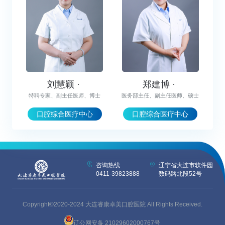
刘慧颖 ·
郑建博 ·
特聘专家、副主任医师、博士
医务部主任、副主任医师、硕士
口腔综合医疗中心
口腔综合医疗中心
咨询热线
辽宁省大连市软件园
0411-39823888
数码路北段52号
Copyright©2020-2024 大连睿康卓美口腔医院 All Rights Received.
辽公网安备 21029602000767号