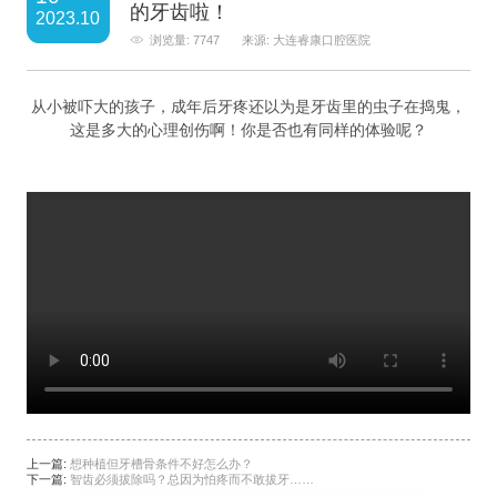
的牙齿啦！
2023.10
浏览量: 7747
来源: 大连睿康口腔医院
从小被吓大的孩子，成年后牙疼还以为是牙齿里的虫子在捣鬼，
这是多大的心理创伤啊！你是否也有同样的体验呢？
上一篇:
想种植但牙槽骨条件不好怎么办？
下一篇:
智齿必须拔除吗？总因为怕疼而不敢拔牙……