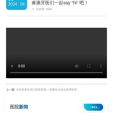
睿康牙医们一起say “hi” 吧！
2024 . 08
浏览量: 6684
上一篇:
大连睿康卓美口腔医院第一届趣味运动会圆满落幕
医院
新闻